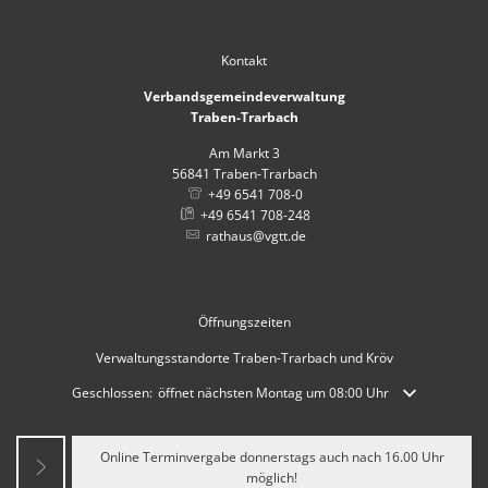
Kontakt
Verbandsgemeindeverwaltung
Traben-Trarbach
Am Markt 3
56841
Traben-Trarbach
+49 6541 708-0
+49 6541 708-248
rathaus@vgtt.de
Öffnungszeiten
Verwaltungsstandorte Traben-Trarbach und Kröv
Klicken, um weitere Öffnungs- oder Schließzeiten auszublenden
Geschlossen:
öffnet nächsten Montag um 08:00 Uhr
Online Terminvergabe donnerstags auch nach 16.00 Uhr
möglich!