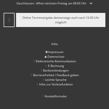
Klicken, um weitere Öffnungs- oder Schließzeiten auszublenden
Geschlossen:
öffnet nächsten Freitag um 08:00 Uhr
Online Terminvergabe donnerstags auch nach 16.00 Uhr
möglich!
Infos
Impressum
Datenschutz
Elektronische Kommunikation
E-Rechnung
Bankverbindungen
Barrierefreiheit / Feedback geben
Leichte Sprache
Infos zur Vorlesefunktion
Kontaktformular