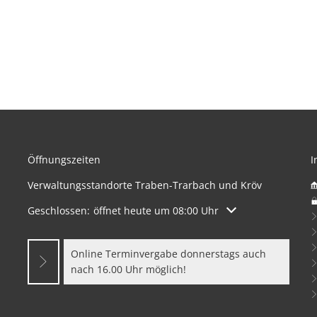
Öffnungszeiten
I
Verwaltungsstandorte Traben-Trarbach und Kröv
Klicken, um weitere Öffnungs- oder Schließzeiten auszuble
Geschlossen:
öffnet heute um 08:00 Uhr
Online Terminvergabe donnerstags auch
nach 16.00 Uhr möglich!