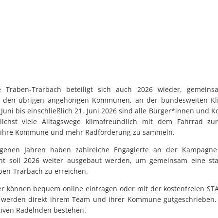
 Traben-Trarbach beteiligt sich auch 2026 wieder, gemein
und den übrigen angehörigen Kommunen, an der bundesweiten K
uni bis einschließlich 21. Juni 2026 sind alle Bürger*innen und 
lichst viele Alltagswege klimafreundlich mit dem Fahrrad zu
m, ihre Kommune und mehr Radförderung zu sammeln.
ngenen Jahren haben zahlreiche Engagierte an der Kampagne
nt soll 2026 weiter ausgebaut werden, um gemeinsam eine star
en-Trarbach zu erreichen.
ter können bequem online eintragen oder mit der kostenfreien S
e werden direkt ihrem Team und ihrer Kommune gutgeschrieben.
tiven Radelnden bestehen.