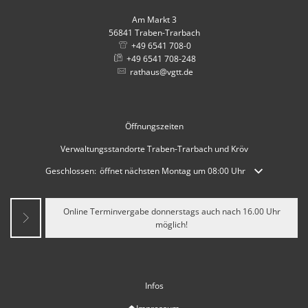
Am Markt 3
56841
Traben-Trarbach
+49 6541 708-0
+49 6541 708-248
rathaus@vgtt.de
Öffnungszeiten
Verwaltungsstandorte Traben-Trarbach und Kröv
Klicken, um weitere Öffnungs- oder Schließzeiten auszublenden
Geschlossen:
öffnet nächsten Montag um 08:00 Uhr
Online Terminvergabe donnerstags auch nach 16.00 Uhr
möglich!
Infos