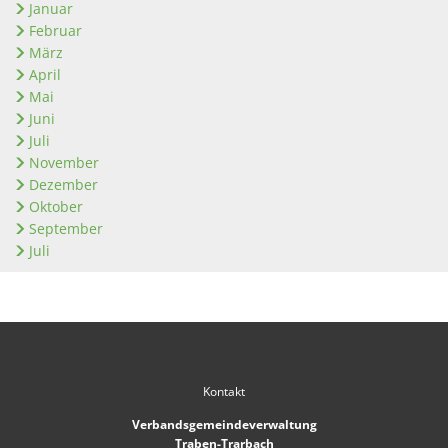
Januar
Februar
März
April
Mai
Juni
Juli
November
Dezember
Oktober
September
Juli
Kontakt
Verbandsgemeindeverwaltung
Traben-Trarbach