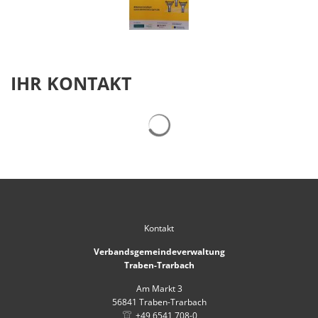
IHR KONTAKT
Suchergebnisse werden gelad
Kontakt
Verbandsgemeindeverwaltung
Traben-Trarbach
Am Markt 3
56841
Traben-Trarbach
+49 6541 708-0