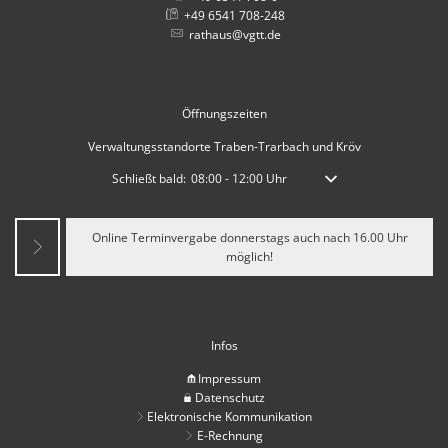
+49 6541 708-248
rathaus@vgtt.de
Öffnungszeiten
Verwaltungsstandorte Traben-Trarbach und Kröv
Klicken, um weitere Öffnungs- oder Schließzeiten auszublen
Schließt bald:
08:00
-
12:00
Uhr
Von 08:00 bis 12:00 Uhr
Online Terminvergabe donnerstags auch nach 16.00 Uhr
möglich!
Infos
Impressum
Datenschutz
Elektronische Kommunikation
E-Rechnung