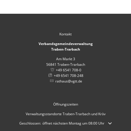
Kontakt
Verbandsgemeindeverwaltung
Traben-Trarbach
Am Markt 3
56841
Traben-Trarbach
+49 6541 708-0
+49 6541 708-248
rathaus@vgtt.de
Öffnungszeiten
Verwaltungsstandorte Traben-Trarbach und Kröv
Klicken, um weitere Öffnungs- oder Schließzeiten auszublenden
Geschlossen:
öffnet nächsten Montag um 08:00 Uhr