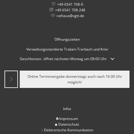
+49 6541 708-0
+49 6541 708-248
rathaus@vgtt.de
Öffnungszeiten
Verwaltungsstandorte Traben-Trarbach und Kröv
Klicken, um weitere Öffnungs- oder Schließzeiten auszublenden
Geschlossen:
öffnet nächsten Montag um 08:00 Uhr
Online Terminvergabe donnerstags auch nach 16.00 Uhr
möglich!
Infos
Impressum
Datenschutz
Elektronische Kommunikation