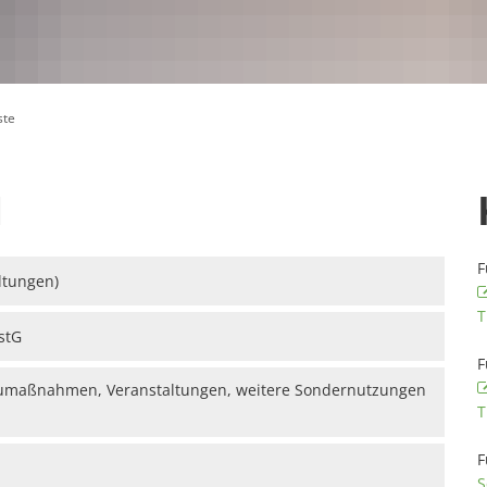
ste
N
F
ltungen)
T
stG
F
Baumaßnahmen, Veranstaltungen, weitere Sondernutzungen
T
F
S