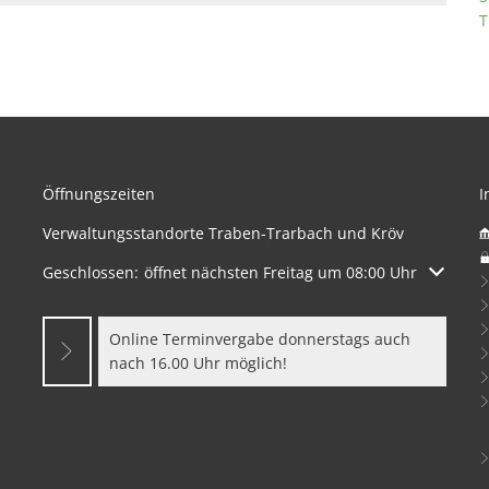
T
Öffnungszeiten
I
Verwaltungsstandorte Traben-Trarbach und Kröv
Klicken, um weitere Öffnungs- oder Schließzeiten auszuble
Geschlossen:
öffnet nächsten Freitag um 08:00 Uhr
Online Terminvergabe donnerstags auch
nach 16.00 Uhr möglich!