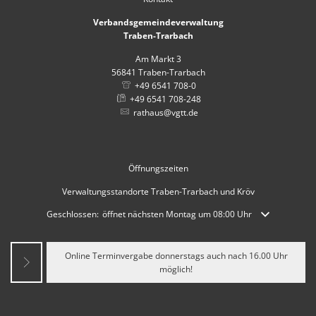
Verbandsgemeindeverwaltung
Traben-Trarbach
Am Markt 3
56841
Traben-Trarbach
+49 6541 708-0
+49 6541 708-248
rathaus@vgtt.de
Öffnungszeiten
Verwaltungsstandorte Traben-Trarbach und Kröv
Klicken, um weitere Öffnungs- oder Schließzeiten auszublenden
Geschlossen:
öffnet nächsten Montag um 08:00 Uhr
Online Terminvergabe donnerstags auch nach 16.00 Uhr
möglich!