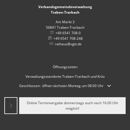
Verbandsgemeindeverwaltung
Traben-Trarbach
Am Markt 3
56841
Traben-Trarbach
+49 6541 708-0
+49 6541 708-248
rathaus@vgtt.de
Öffnungszeiten
Verwaltungsstandorte Traben-Trarbach und Kröv
Klicken, um weitere Öffnungs- oder Schließzeiten auszublenden
Geschlossen:
öffnet nächsten Montag um 08:00 Uhr
Online Terminvergabe donnerstags auch nach 16.00 Uhr
möglich!