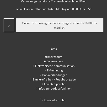
Verwaltungsstandorte Traben-Trarbach und Kröv
Klicken, um weitere Öffnungs- oder Schließzeiten auszublenden
Geschlossen:
öffnet nächsten Montag um 08:00 Uhr
Online Terminvergabe donnerstags auch nach 16.00 Uhr
möglich!
Infos
Impressum
Datenschutz
Elektronische Kommunikation
E-Rechnung
Bankverbindungen
Barrierefreiheit / Feedback geben
Leichte Sprache
Infos zur Vorlesefunktion
Kontaktformular