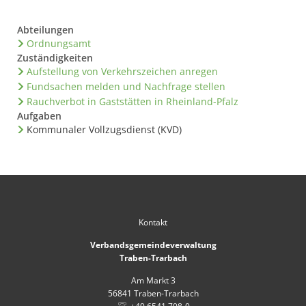
Abteilungen
Ordnungsamt
Zuständigkeiten
Aufstellung von Verkehrszeichen anregen
Fundsachen melden und Nachfrage stellen
Rauchverbot in Gaststätten in Rheinland-Pfalz
Aufgaben
Kommunaler Vollzugsdienst (KVD)
Kontakt
Verbandsgemeindeverwaltung
Traben-Trarbach
Am Markt 3
56841
Traben-Trarbach