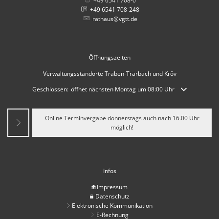
+49 6541 708-0
+49 6541 708-248
rathaus@vgtt.de
Öffnungszeiten
Verwaltungsstandorte Traben-Trarbach und Kröv
Klicken, um weitere Öffnungs- oder Schließzeiten auszublenden
Geschlossen:
öffnet nächsten Montag um 08:00 Uhr
Online Terminvergabe donnerstags auch nach 16.00 Uhr
möglich!
Infos
Impressum
Datenschutz
Elektronische Kommunikation
E-Rechnung