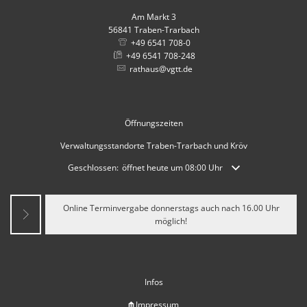
Am Markt 3
56841
Traben-Trarbach
+49 6541 708-0
+49 6541 708-248
rathaus@vgtt.de
Öffnungszeiten
Verwaltungsstandorte Traben-Trarbach und Kröv
Klicken, um weitere Öffnungs- oder Schließzeiten auszublende
Geschlossen:
öffnet heute um 08:00 Uhr
Online Terminvergabe donnerstags auch nach 16.00 Uhr
möglich!
Infos
Impressum