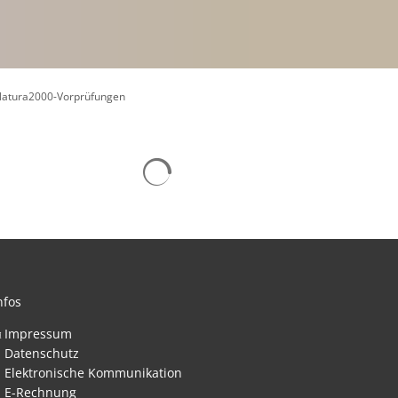
atura2000-Vorprüfungen
Suchergebnisse werden geladen
nfos
Impressum
Datenschutz
nden
Elektronische Kommunikation
E-Rechnung