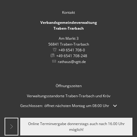
Kontakt
Verbandsgemeindeverwaltung
Traben-Trarbach
Am Markt 3
56841
Traben-Trarbach
+49 6541 708-0
+49 6541 708-248
rathaus@vgtt.de
Öffnungszeiten
Verwaltungsstandorte Traben-Trarbach und Kröv
Klicken, um weitere Öffnungs- oder Schließzeiten auszublenden
Geschlossen:
öffnet nächsten Montag um 08:00 Uhr
Online Terminvergabe donnerstags auch nach 16.00 Uhr
möglich!