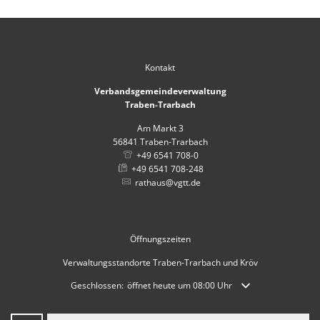
Kontakt
Verbandsgemeindeverwaltung
Traben-Trarbach
Am Markt 3
56841
Traben-Trarbach
+49 6541 708-0
+49 6541 708-248
rathaus@vgtt.de
Öffnungszeiten
Verwaltungsstandorte Traben-Trarbach und Kröv
Klicken, um weitere Öffnungs- oder Schließzeiten auszublende
Geschlossen:
öffnet heute um 08:00 Uhr