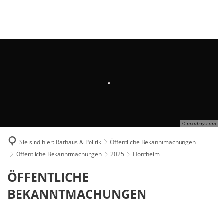
Suche
MENÜ
© pixabay.com
Sie sind hier:
Rathaus & Politik
Öffentliche Bekanntmachungen
Öffentliche Bekanntmachungen
2025
Hontheim
Hontheim
ÖFFENTLICHE
BEKANNTMACHUNGEN