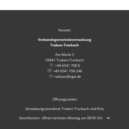
Kontakt
Verbandsgemeindeverwaltung
Traben-Trarbach
Am Markt 3
56841
Traben-Trarbach
+49 6541 708-0
+49 6541 708-248
rathaus@vgtt.de
Öffnungszeiten
Verwaltungsstandorte Traben-Trarbach und Kröv
Klicken, um weitere Öffnungs- oder Schließzeiten auszublenden
Geschlossen:
öffnet nächsten Montag um 08:00 Uhr