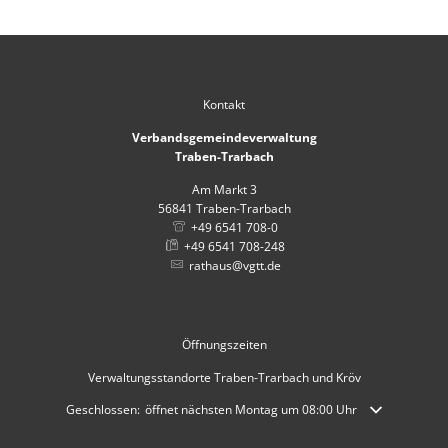
Kontakt
Verbandsgemeindeverwaltung
Traben-Trarbach
Am Markt 3
56841
Traben-Trarbach
+49 6541 708-0
+49 6541 708-248
rathaus@vgtt.de
Öffnungszeiten
Verwaltungsstandorte Traben-Trarbach und Kröv
Klicken, um weitere Öffnungs- oder Schließzeiten auszublenden
Geschlossen:
öffnet nächsten Montag um 08:00 Uhr