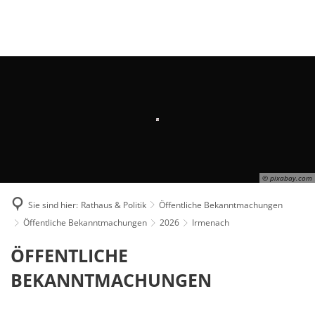
Suche
Menü
© pixabay.com
Sie sind hier:
Rathaus & Politik
Öffentliche Bekanntmachungen
Öffentliche Bekanntmachungen
2026
Irmenach
Irmenach
ÖFFENTLICHE
BEKANNTMACHUNGEN