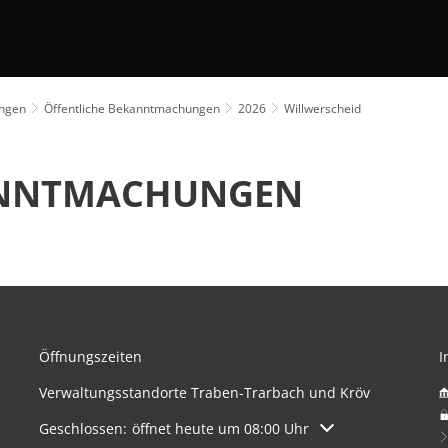
ungen
Öffentliche Bekanntmachungen
2026
Willwerscheid
ANNTMACHUNGEN
Öffnungszeiten
I
Verwaltungsstandorte Traben-Trarbach und Kröv
Klicken, um weitere Öffnungs- oder Schließzeiten auszuble
Geschlossen:
öffnet heute um 08:00 Uhr