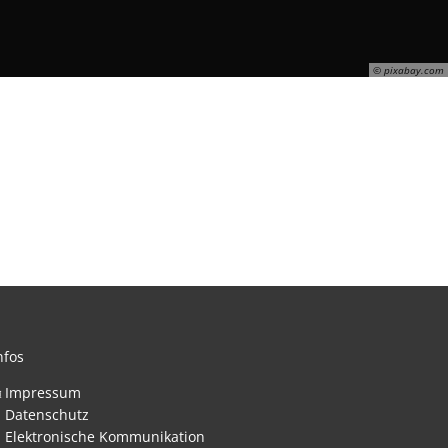
© pixabay.com
nfos
Impressum
Datenschutz
nden
Elektronische Kommunikation