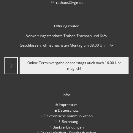
rathaus@vgtt.de
Öffnungszeiten
Verwaltungsstandorte Traben-Trarbach und Kröv
Klicken, um weitere Öffnungs- oder Schließzeiten auszublenden
Geschlossen:
öffnet nächsten Montag um 08:00 Uhr
Online Terminvergabe donnerstags auch nach 16.00 Uhr
möglich!
Infos
Impressum
Datenschutz
Elektronische Kommunikation
E-Rechnung
Bankverbindungen
Barrierefreiheit / Feedback geben