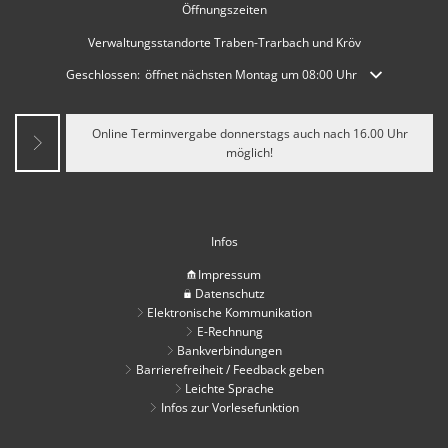
Öffnungszeiten
Verwaltungsstandorte Traben-Trarbach und Kröv
Klicken, um weitere Öffnungs- oder Schließzeiten auszublenden
Geschlossen:
öffnet nächsten Montag um 08:00 Uhr
Online Terminvergabe donnerstags auch nach 16.00 Uhr
möglich!
Infos
Impressum
Datenschutz
Elektronische Kommunikation
E-Rechnung
Bankverbindungen
Barrierefreiheit / Feedback geben
Leichte Sprache
Infos zur Vorlesefunktion