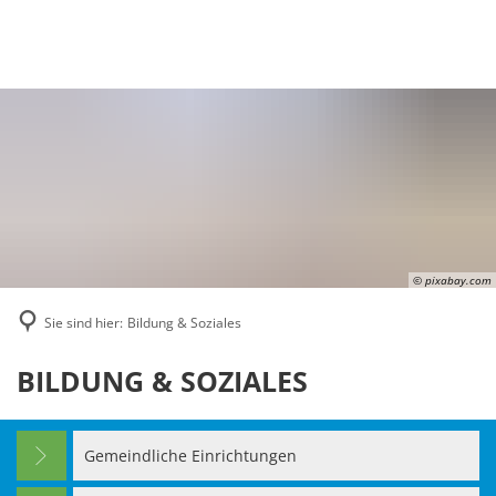
Suche
MENÜ
© pixabay.com
Sie sind hier:
Bildung & Soziales
Bildung
BILDUNG & SOZIALES
&
Soziales
Gemeindliche Einrichtungen