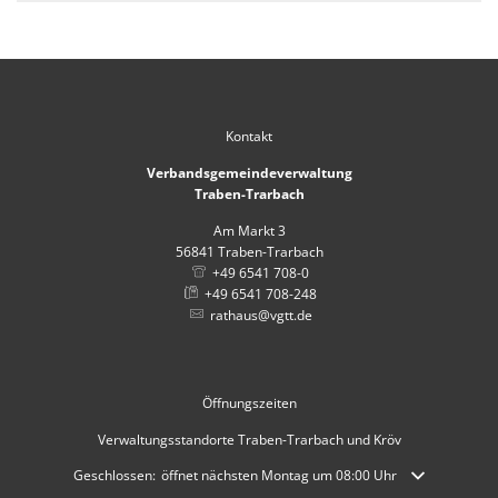
Kontakt
Verbandsgemeindeverwaltung
Traben-Trarbach
Am Markt 3
56841
Traben-Trarbach
+49 6541 708-0
+49 6541 708-248
rathaus@vgtt.de
Öffnungszeiten
Verwaltungsstandorte Traben-Trarbach und Kröv
Klicken, um weitere Öffnungs- oder Schließzeiten auszublenden
Geschlossen:
öffnet nächsten Montag um 08:00 Uhr