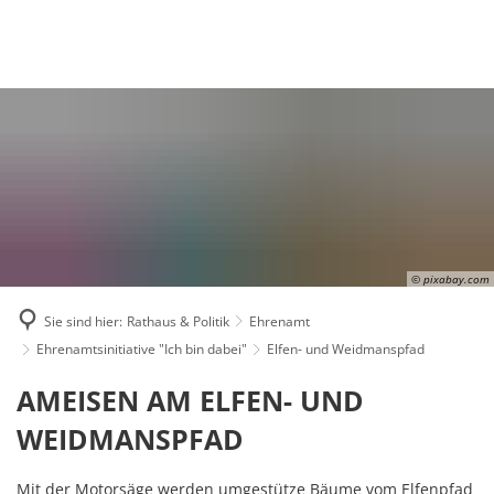
Suche
Menü
© pixabay.com
Sie sind hier:
Rathaus & Politik
Ehrenamt
Ehrenamtsinitiative "Ich bin dabei"
Elfen- und Weidmanspfad
Elfen-
AMEISEN AM ELFEN- UND
und
WEIDMANSPFAD
Weidmanspfad
Mit der Motorsäge werden umgestütze Bäume vom Elfenpfad