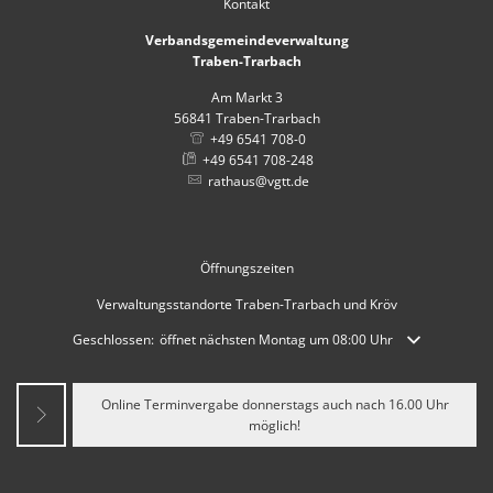
Kontakt
Verbandsgemeindeverwaltung
Traben-Trarbach
Am Markt 3
56841
Traben-Trarbach
+49 6541 708-0
+49 6541 708-248
rathaus@vgtt.de
Öffnungszeiten
Verwaltungsstandorte Traben-Trarbach und Kröv
Klicken, um weitere Öffnungs- oder Schließzeiten auszublenden
Geschlossen:
öffnet nächsten Montag um 08:00 Uhr
Online Terminvergabe donnerstags auch nach 16.00 Uhr
möglich!