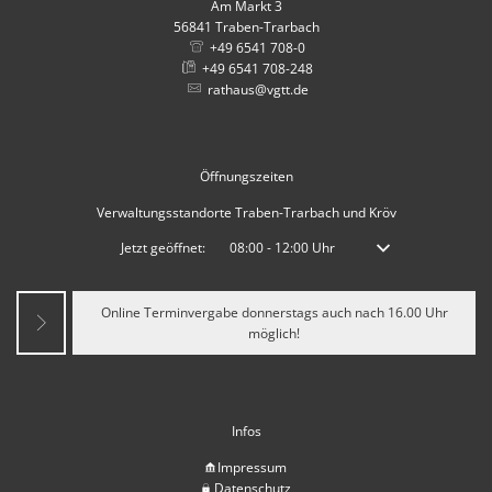
Am Markt 3
56841
Traben-Trarbach
+49 6541 708-0
+49 6541 708-248
rathaus@vgtt.de
Öffnungszeiten
Verwaltungsstandorte Traben-Trarbach und Kröv
Klicken, um weitere Öffnungs- oder Schließzeiten auszublenden
Jetzt geöffnet:
08:00
-
12:00
Uhr
Von 08:00 bis 12:00 
Online Terminvergabe donnerstags auch nach 16.00 Uhr
möglich!
Infos
Impressum
Datenschutz