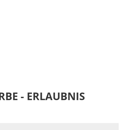
POLITIK
BÜRGERSERVICE
BILDUNG & SOZI
BE - ERLAUBNIS