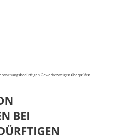
POLITIK
BÜRGERSERVICE
BILDUNG & SOZI
überwachungsbedürftigen Gewerbezweigen überprüfen
VON
N BEI
DÜRFTIGEN