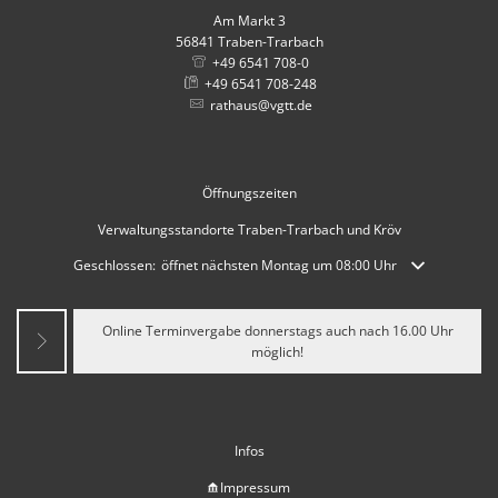
Am Markt 3
56841
Traben-Trarbach
+49 6541 708-0
+49 6541 708-248
rathaus@vgtt.de
Öffnungszeiten
Verwaltungsstandorte Traben-Trarbach und Kröv
Klicken, um weitere Öffnungs- oder Schließzeiten auszublenden
Geschlossen:
öffnet nächsten Montag um 08:00 Uhr
Online Terminvergabe donnerstags auch nach 16.00 Uhr
möglich!
Infos
Impressum