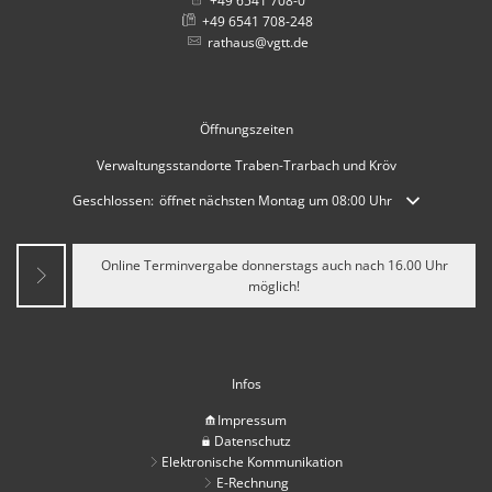
+49 6541 708-0
+49 6541 708-248
rathaus@vgtt.de
Öffnungszeiten
Verwaltungsstandorte Traben-Trarbach und Kröv
Klicken, um weitere Öffnungs- oder Schließzeiten auszublenden
Geschlossen:
öffnet nächsten Montag um 08:00 Uhr
Online Terminvergabe donnerstags auch nach 16.00 Uhr
möglich!
Infos
Impressum
Datenschutz
Elektronische Kommunikation
E-Rechnung