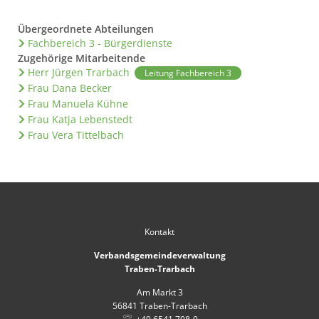
Übergeordnete Abteilungen
Fachbereich 3 - Bürgerdienste
Zugehörige Mitarbeitende
Herr Jürgen Trarbach
Leitung Fachbereich 3
Frau Dana Becker
Frau Manuela Kühne
Frau Katja Lebenstedt
Frau Vera Tittelbach
Kontakt
Verbandsgemeindeverwaltung
Traben-Trarbach
Am Markt 3
56841
Traben-Trarbach